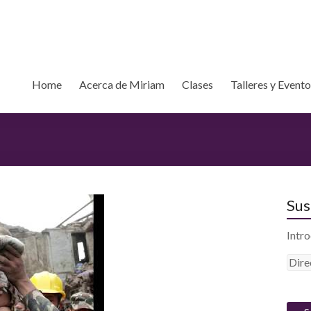
Home
Acerca de Miriam
Clases
Talleres y Event
Sus
Intro
D
i
r