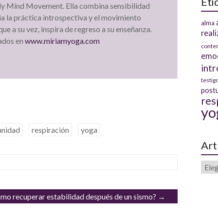
Eti
ody Mind Movement. Ella combina sensibilidad
ia la práctica introspectiva y el movimiento
alma
que a su vez, inspira de regreso a su enseñanza.
real
cados en
www.miriamyoga.com
conte
emo
int
testig
post
res
yo
nidad
respiración
yoga
Art
mo recuperar estabilidad después de un sismo?
→