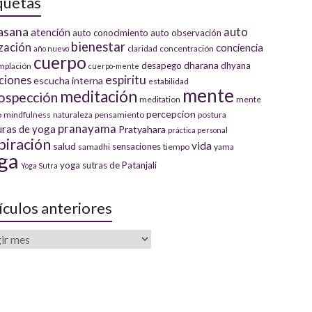
quetas
asana
auto
atención
auto conocimiento
auto observación
bienestar
ización
conciencia
claridad
concentración
año nuevo
cuerpo
dharana
desapego
dhyana
mplación
cuerpo-mente
espiritu
ciones
escucha interna
estabilidad
mente
meditación
rospección
meditation
mente
percepcion
o
mindfulness
naturaleza
pensamiento
postura
pranayama
uras de yoga
Pratyahara
práctica personal
piración
vida
salud
sensaciones
samadhi
tiempo
yama
ga
yoga sutras de Patanjali
Yoga Sutra
ículos anteriores