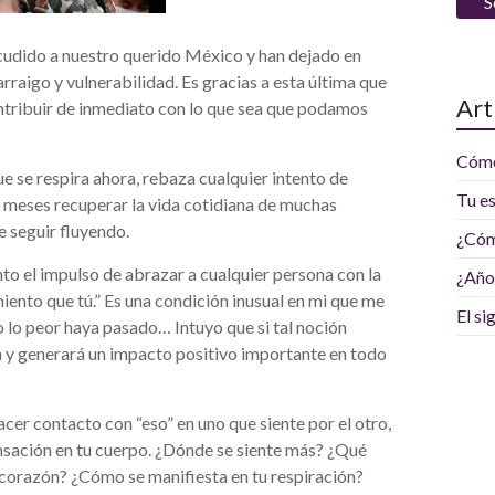
e
c
cudido a nuestro querido México y han dejado en
c
raigo y vulnerabilidad. Es gracias a esta última que
i
Art
ntribuir de inmediato con lo que sea que podamos
ó
n
d
Cómo
 se respira ahora, rebaza cualquier intento de
e
Tu e
á meses recuperar la vida cotidiana de muchas
e
e seguir fluyendo.
¿Cóm
m
a
ento el impulso de abrazar a cualquier persona con la
¿Año
i
ento que tú.” Es una condición inusual en mi que me
El si
l
o lo peor haya pasado… Intuyo que si tal noción
 y generará un impacto positivo importante en todo
acer contacto con “eso” en uno que siente por el otro,
sensación en tu cuerpo. ¿Dónde se siente más? ¿Qué
 corazón? ¿Cómo se manifiesta en tu respiración?