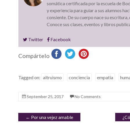
somática certificada por la escuela de B
y experiencia para guiar a sus alumnos hac
consiente. De su cuerpo nace su escritura, 
Conoce sus clases, eventos y libros publi
Twitter
Facebook
Compártelo
Tagged on:
altruismo
conciencia
empatia
huma
September 25, 2017
No Comments
←
Por una vejez amable
¿Có