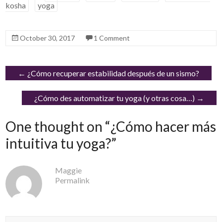
kosha
yoga
October 30, 2017
1 Comment
←
¿Cómo recuperar estabilidad después de un sismo?
¿Cómo des automatizar tu yoga (y otras cosa…)
→
One thought on “
¿Cómo hacer más
intuitiva tu yoga?
”
Maggie
Permalink