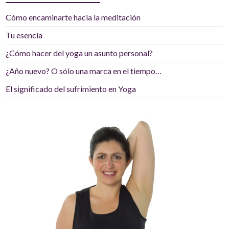
n
d
Cómo encaminarte hacia la meditación
e
Tu esencia
e
¿Cómo hacer del yoga un asunto personal?
m
a
¿Año nuevo? O sólo una marca en el tiempo…
i
El significado del sufrimiento en Yoga
l