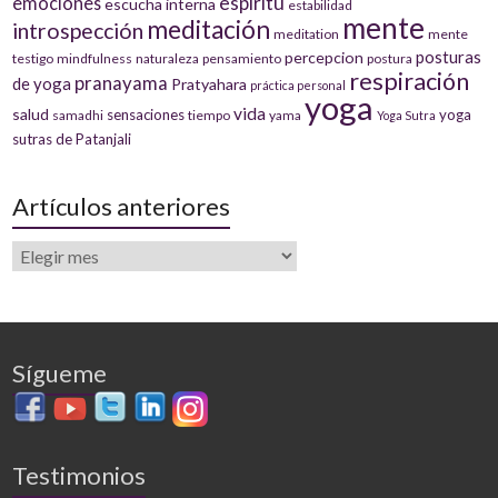
espiritu
emociones
escucha interna
estabilidad
mente
meditación
introspección
meditation
mente
posturas
percepcion
testigo
mindfulness
naturaleza
pensamiento
postura
respiración
pranayama
de yoga
Pratyahara
práctica personal
yoga
vida
salud
sensaciones
yoga
samadhi
tiempo
yama
Yoga Sutra
sutras de Patanjali
Artículos anteriores
Sígueme
Testimonios