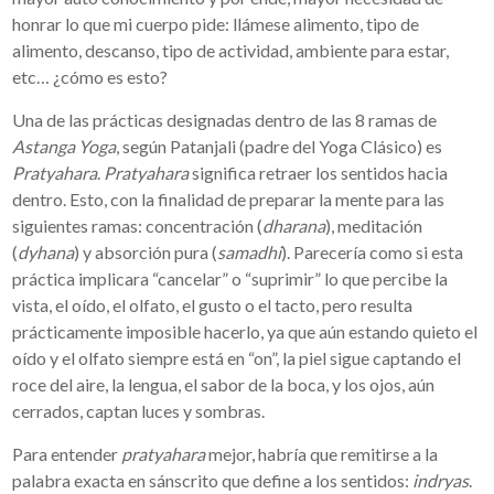
honrar lo que mi cuerpo pide: llámese alimento, tipo de
alimento, descanso, tipo de actividad, ambiente para estar,
etc… ¿cómo es esto?
Una de las prácticas designadas dentro de las 8 ramas de
Astanga
Yoga
, según Patanjali (padre del Yoga Clásico) es
Pratyahara
.
Pratyahara
significa retraer los sentidos hacia
dentro. Esto, con la finalidad de preparar la mente para las
siguientes ramas: concentración (
dharana
), meditación
(
dyhana
) y absorción pura (
samadhi
). Parecería como si esta
práctica implicara “cancelar” o “suprimir” lo que percibe la
vista, el oído, el olfato, el gusto o el tacto, pero resulta
prácticamente imposible hacerlo, ya que aún estando quieto el
oído y el olfato siempre está en “on”, la piel sigue captando el
roce del aire, la lengua, el sabor de la boca, y los ojos, aún
cerrados, captan luces y sombras.
Para entender
pratyahara
mejor, habría que remitirse a la
palabra exacta en sánscrito que define a los sentidos:
indryas
.