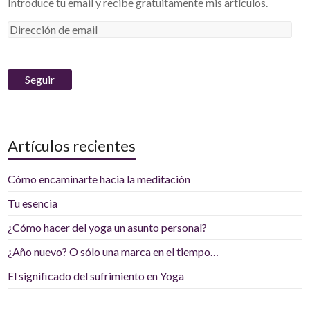
Introduce tu email y recibe gratuitamente mis artículos.
D
i
r
e
c
c
i
Artículos recientes
ó
n
d
Cómo encaminarte hacia la meditación
e
Tu esencia
e
¿Cómo hacer del yoga un asunto personal?
m
a
¿Año nuevo? O sólo una marca en el tiempo…
i
El significado del sufrimiento en Yoga
l