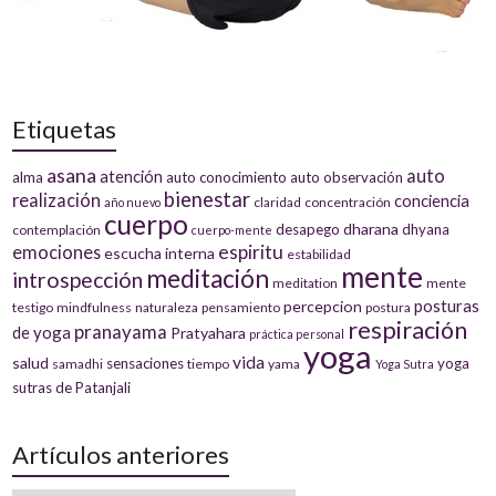
Etiquetas
asana
auto
atención
alma
auto conocimiento
auto observación
bienestar
realización
conciencia
claridad
concentración
año nuevo
cuerpo
dharana
desapego
dhyana
contemplación
cuerpo-mente
espiritu
emociones
escucha interna
estabilidad
mente
meditación
introspección
meditation
mente
posturas
percepcion
testigo
mindfulness
naturaleza
pensamiento
postura
respiración
pranayama
de yoga
Pratyahara
práctica personal
yoga
vida
salud
sensaciones
yoga
samadhi
tiempo
yama
Yoga Sutra
sutras de Patanjali
Artículos anteriores