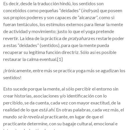
Es decir, desde la traducción hindú, los sentidos son
concebidos como pequeñas “deidades” (
indryas
) que poseen
sus propios poderes y son capaces de “alcanzar”, como si
fueran tentáculos, los estímulos externos para llenar la mente
de actividad y movimiento; justo lo que el yoga pretende
revertir. La idea de la práctica de
pratyahara
es restarle poder
a estas “deidades” (sentidos), para que la mente pueda
recuperar su legítima función directriz. Sólo así es posible
restaurar la calma eventual.[1]
¡Irónicamente, entre más se practica yoga más se agudizan los
sentidos!
Esto sucede porque la mente, al sólo percibir el entorno sin
crear historias, asociaciones y/o identificación con lo
percibido, se da cuenta, cada vez con mayor exactitud, de la
realidad de lo que
está ahí
. En otras palabras, cada vez más, el
mundo
se le revela
al practicante, en lugar de que el
practicante determine, con su bagaje cultural, emocional e