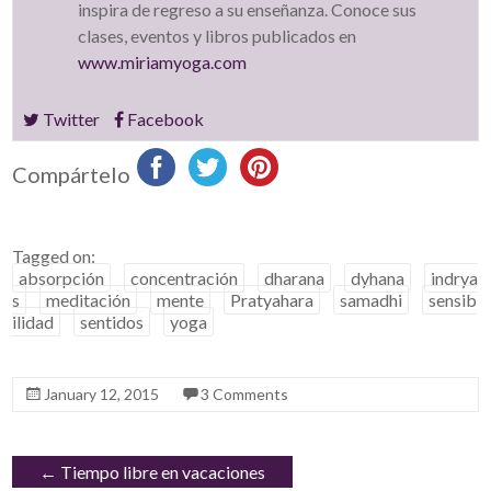
inspira de regreso a su enseñanza. Conoce sus
clases, eventos y libros publicados en
www.miriamyoga.com
Twitter
Facebook
Compártelo
Tagged on:
absorpción
concentración
dharana
dyhana
indrya
s
meditación
mente
Pratyahara
samadhi
sensib
ilidad
sentidos
yoga
January 12, 2015
3 Comments
←
Tiempo libre en vacaciones